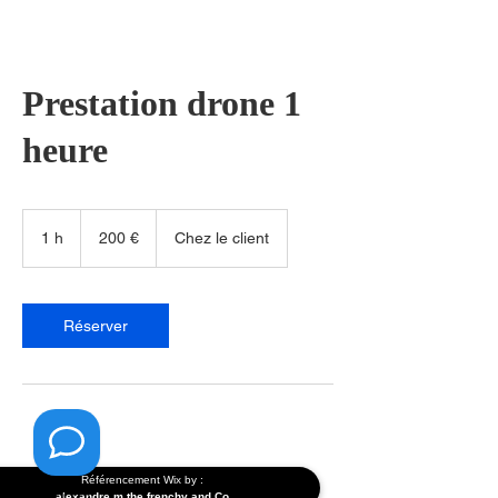
Prestation drone 1
heure
200
euros
1 h
1
200 €
Chez le client
Réserver
Référencement Wix
by :
By Boei
alexandre m the frenchy and Co