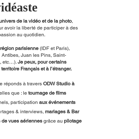
idéaste
nivers de la vidéo et de la photo
,
avoir la liberté de participer à des
passion au quotidien.
région parisienne
(IDF et Paris),
Antibes, Juan les Pins, Saint-
, e
tc…).
Je pe
ux, pour certains
rritoire Français et à l’étranger.
je réponds à travers
ODW Studio à
telles que : le
tournage de films
nels, participation
aux événements
ortages & interviews,
mariages & Bar
s de vues aériennes
grâce au
pilotage