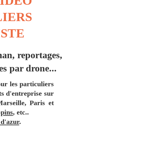
VIDÉO
LIERS
ISTE
n, reportages,
es par drone...
r les particuliers
s d'entreprise sur
rseille, Paris et
-pins
, etc..
 d'azur
.