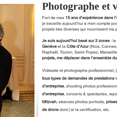
Photographe et v
Fort de mes
15 ans d’expérience dans l’u
je travaille aujourd’hui à
mon compte pour 
projets très diverses qui no
urrissent ma 
Je suis aujourd’hui basé sur 3 zones
: la
Genève
et la
Côte d’Azur
(Nice, Cannes, 
Raphaël, Toulon, Saint-Tropez, Marseille
projets, me déplacer dans l’ensemble du te
Vidéast
e et photographe professionnel, 
tous types de demandes de prestations
d’entreprise
, shooting photos pro
fession
d’entreprise
, concerts & spectacles, rep
Mitzvah
, séances photos portraits,
prise
de drone
dont j’ai la certification, etc.