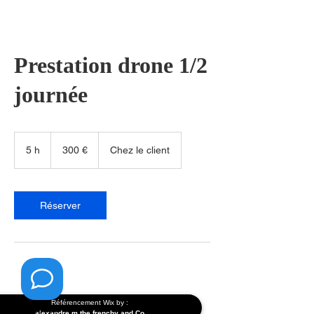
Prestation drone 1/2
journée
300
euros
5 h
5
300 €
Chez le client
h
Réserver
Référencement Wix
by :
By Boei
alexandre m the frenchy and Co